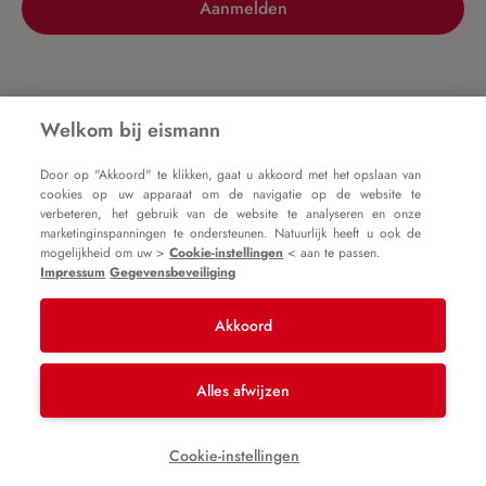
Aanmelden
Nog geen account?
Welkom bij eismann
Door op "Akkoord" te klikken, gaat u akkoord met het opslaan van
Registreer nu
cookies op uw apparaat om de navigatie op de website te
verbeteren, het gebruik van de website te analyseren en onze
marketinginspanningen te ondersteunen. Natuurlijk heeft u ook de
mogelijkheid om uw >
Cookie-instellingen
< aan te passen.
Impressum
Gegevensbeveiliging
Akkoord
Impressum
Algemene voorwaarden
Gegevensbeveiliging
Alles afwijzen
* Alle prijzen zijn incl. btw plus
verzendkosten
en
Cookie-instellingen
mogelijke bezorgkosten, tenzij anders vermeld.