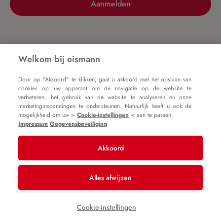
Aanmelden
Nog geen account?
Welkom bij eismann
Door op "Akkoord" te klikken, gaat u akkoord met het opslaan van
Registreer nu
cookies op uw apparaat om de navigatie op de website te
verbeteren, het gebruik van de website te analyseren en onze
marketinginspanningen te ondersteunen. Natuurlijk heeft u ook de
mogelijkheid om uw >
Cookie-instellingen
< aan te passen.
Impressum
Gegevensbeveiliging
Akkoord
Impressum
Algemene voorwaarden
Gegevensbeveiliging
Alles afwijzen
* Alle prijzen zijn incl. btw plus
verzendkosten
en
Cookie-instellingen
mogelijke bezorgkosten, tenzij anders vermeld.