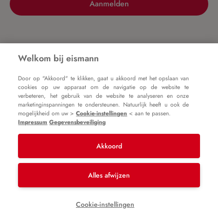
Aanmelden
Nog geen account?
Welkom bij eismann
Door op "Akkoord" te klikken, gaat u akkoord met het opslaan van
Registreer nu
cookies op uw apparaat om de navigatie op de website te
verbeteren, het gebruik van de website te analyseren en onze
marketinginspanningen te ondersteunen. Natuurlijk heeft u ook de
mogelijkheid om uw >
Cookie-instellingen
< aan te passen.
Impressum
Gegevensbeveiliging
Akkoord
Impressum
Algemene voorwaarden
Gegevensbeveiliging
Alles afwijzen
* Alle prijzen zijn incl. btw plus
verzendkosten
en
Cookie-instellingen
mogelijke bezorgkosten, tenzij anders vermeld.