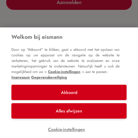
Aanmelden
Nog geen account?
Welkom bij eismann
Door op "Akkoord" te klikken, gaat u akkoord met het opslaan van
Registreer nu
cookies op uw apparaat om de navigatie op de website te
verbeteren, het gebruik van de website te analyseren en onze
marketinginspanningen te ondersteunen. Natuurlijk heeft u ook de
mogelijkheid om uw >
Cookie-instellingen
< aan te passen.
Impressum
Gegevensbeveiliging
Akkoord
Impressum
Algemene voorwaarden
Gegevensbeveiliging
Alles afwijzen
* Alle prijzen zijn incl. btw plus
verzendkosten
en
Cookie-instellingen
mogelijke bezorgkosten, tenzij anders vermeld.