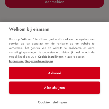
Aanmelden
Nog geen account?
Welkom bij eismann
Door op "Akkoord" te klikken, gaat u akkoord met het opslaan van
Registreer nu
cookies op uw apparaat om de navigatie op de website te
verbeteren, het gebruik van de website te analyseren en onze
marketinginspanningen te ondersteunen. Natuurlijk heeft u ook de
mogelijkheid om uw >
Cookie-instellingen
< aan te passen.
Impressum
Gegevensbeveiliging
Akkoord
Impressum
Algemene voorwaarden
Gegevensbeveiliging
Alles afwijzen
* Alle prijzen zijn incl. btw plus
verzendkosten
en
Cookie-instellingen
mogelijke bezorgkosten, tenzij anders vermeld.