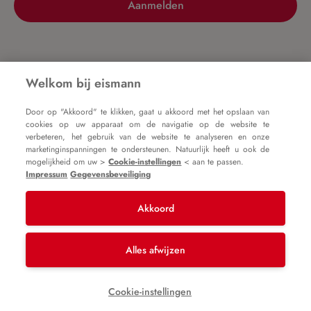
Aanmelden
Nog geen account?
Welkom bij eismann
Door op "Akkoord" te klikken, gaat u akkoord met het opslaan van
Registreer nu
cookies op uw apparaat om de navigatie op de website te
verbeteren, het gebruik van de website te analyseren en onze
marketinginspanningen te ondersteunen. Natuurlijk heeft u ook de
mogelijkheid om uw >
Cookie-instellingen
< aan te passen.
Impressum
Gegevensbeveiliging
Akkoord
Impressum
Algemene voorwaarden
Gegevensbeveiliging
Alles afwijzen
* Alle prijzen zijn incl. btw plus
verzendkosten
en
Cookie-instellingen
mogelijke bezorgkosten, tenzij anders vermeld.