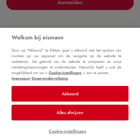
Aanmelden
Nog geen account?
Welkom bij eismann
Door op "Akkoord" te klikken, gaat u akkoord met het opslaan van
Registreer nu
cookies op uw apparaat om de navigatie op de website te
verbeteren, het gebruik van de website te analyseren en onze
marketinginspanningen te ondersteunen. Natuurlijk heeft u ook de
mogelijkheid om uw >
Cookie-instellingen
< aan te passen.
Impressum
Gegevensbeveiliging
Akkoord
Impressum
Algemene voorwaarden
Gegevensbeveiliging
Alles afwijzen
* Alle prijzen zijn incl. btw plus
verzendkosten
en
Cookie-instellingen
mogelijke bezorgkosten, tenzij anders vermeld.