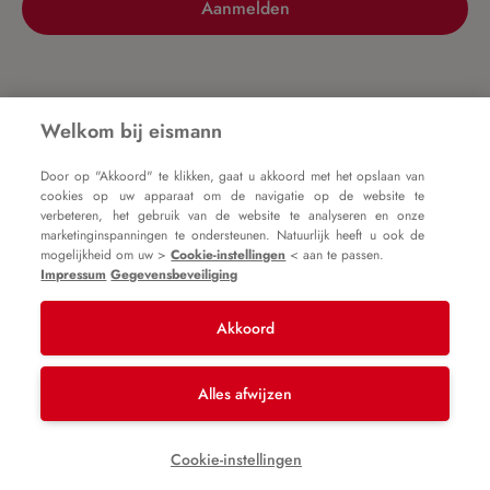
Aanmelden
Nog geen account?
Welkom bij eismann
Door op "Akkoord" te klikken, gaat u akkoord met het opslaan van
Registreer nu
cookies op uw apparaat om de navigatie op de website te
verbeteren, het gebruik van de website te analyseren en onze
marketinginspanningen te ondersteunen. Natuurlijk heeft u ook de
mogelijkheid om uw >
Cookie-instellingen
< aan te passen.
Impressum
Gegevensbeveiliging
Akkoord
Impressum
Algemene voorwaarden
Gegevensbeveiliging
Alles afwijzen
* Alle prijzen zijn incl. btw plus
verzendkosten
en
Cookie-instellingen
mogelijke bezorgkosten, tenzij anders vermeld.