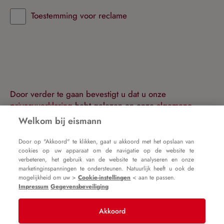
Toestemming voor reclame
Door verder te gaan bevestigt u dat u onze
privacyverklaring
hebt gelezen en onze
algemene
voorwaarden
heeft geaccepteerd.
Welkom bij eismann
Door op "Akkoord" te klikken, gaat u akkoord met het opslaan van
Doorgaan
cookies op uw apparaat om de navigatie op de website te
verbeteren, het gebruik van de website te analyseren en onze
marketinginspanningen te ondersteunen. Natuurlijk heeft u ook de
Terug naar inloggen
mogelijkheid om uw >
Cookie-instellingen
< aan te passen.
Impressum
Gegevensbeveiliging
Akkoord
Impressum
Algemene voorwaarden