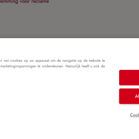
temming voor reclame
r te gaan bevestigt u dat u onze
privacyverklaring
hebt gelez
mene voorwaarden
heeft geaccepteerd.
an van cookies op uw apparaat om de navigatie op de website te
 marketinginspanningen te ondersteunen. Natuurlijk heeft u ook de
Doorgaan
nloggen
Al
Cook
mpressum
Algemene voorwaarden
Gegevensbeveiligi
prijzen zijn incl. btw plus
verzendkosten
en mogelijke bezorg