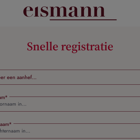
Snelle registratie
am*
naam*