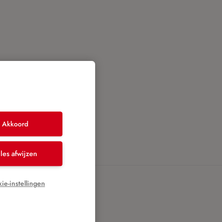
en en
Akkoord
les afwijzen
ie-instellingen
ng
kosten,