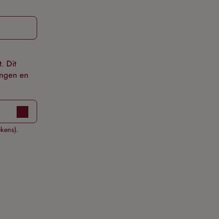
. Dit
ingen en
ekens).