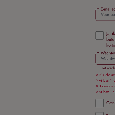
E-maila
Ja, 
bete
kort
Wachtw
Het wacht
10+ charact
At least 1 le
Uppercase 
At least 1 
Cata