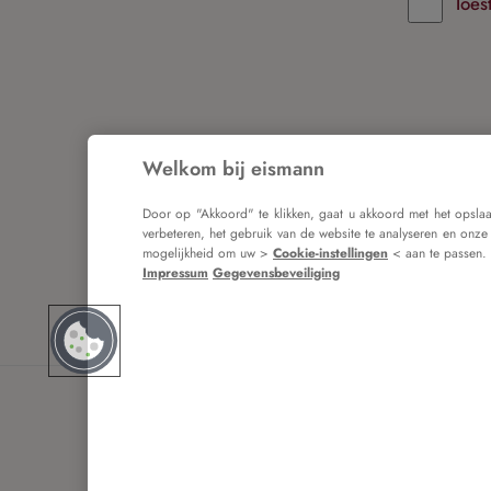
Toes
Welkom bij eismann
Door verde
onze
alge
Door op "Akkoord" te klikken, gaat u akkoord met het opsla
verbeteren, het gebruik van de website te analyseren en onze
mogelijkheid om uw >
Cookie-instellingen
< aan te passen.
Impressum
Gegevensbeveiliging
Terug naar i
I
* Alle 