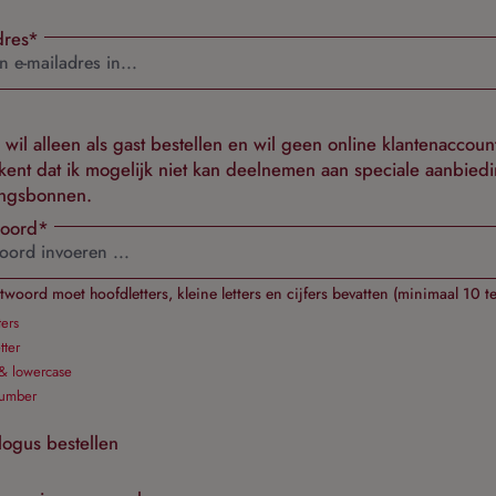
dres*
ik wil alleen als gast bestellen en wil geen online klantenaccount
kent dat ik mogelijk niet kan deelnemen aan speciale aanbied
ingsbonnen.
oord*
woord moet hoofdletters, kleine letters en cijfers bevatten (minimaal 10 t
ers
tter
& lowercase
number
logus bestellen