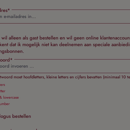
dres*
ik wil alleen als gast bestellen en wil geen online klantenaccount
kent dat ik mogelijk niet kan deelnemen aan speciale aanbied
ingsbonnen.
oord*
woord moet hoofdletters, kleine letters en cijfers bevatten (minimaal 10 t
ers
tter
& lowercase
number
logus bestellen