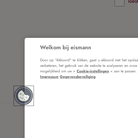
Toes
Welkom bij eismann
Door verde
onze
alge
Door op "Akkoord" te klikken, gaat u akkoord met het opsla
verbeteren, het gebruik van de website te analyseren en onze
mogelijkheid om uw >
Cookie-instellingen
< aan te passen.
Impressum
Gegevensbeveiliging
Terug naar i
I
* Alle 