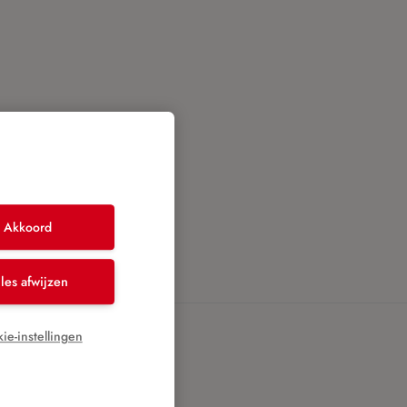
en en
Akkoord
les afwijzen
ie-instellingen
ng
kosten,