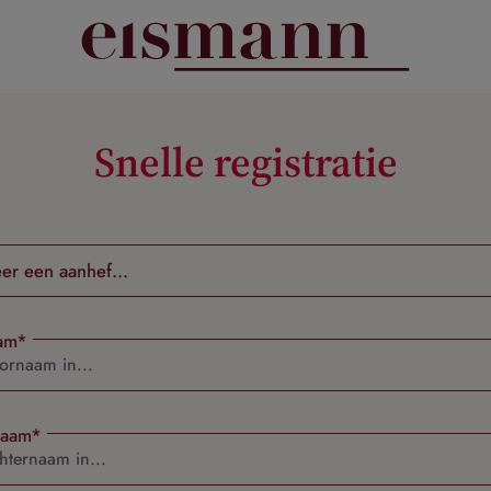
Snelle registratie
am*
naam*