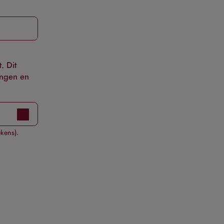
. Dit
ingen en
ekens).