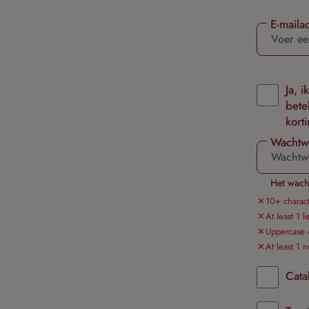
E-maila
Ja, 
bete
kort
Wachtw
Het wacht
10+ charact
At least 1 le
Uppercase 
At least 1 
Cata