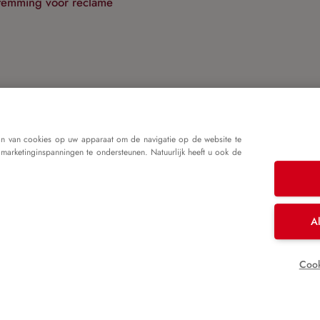
temming voor reclame
r te gaan bevestigt u dat u onze
privacyverklaring
hebt gelez
mene voorwaarden
heeft geaccepteerd.
an van cookies op uw apparaat om de navigatie op de website te
 marketinginspanningen te ondersteunen. Natuurlijk heeft u ook de
Doorgaan
nloggen
Al
Cook
mpressum
Algemene voorwaarden
Gegevensbeveiligi
prijzen zijn incl. btw plus
verzendkosten
en mogelijke bezorg