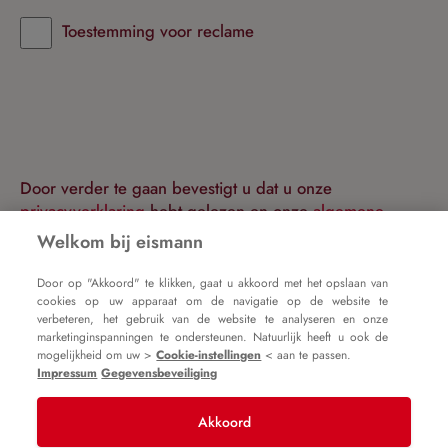
Toestemming voor reclame
Door verder te gaan bevestigt u dat u onze
privacyverklaring
hebt gelezen en onze
algemene
voorwaarden
heeft geaccepteerd.
Welkom bij eismann
Door op "Akkoord" te klikken, gaat u akkoord met het opslaan van
Doorgaan
cookies op uw apparaat om de navigatie op de website te
verbeteren, het gebruik van de website te analyseren en onze
marketinginspanningen te ondersteunen. Natuurlijk heeft u ook de
Terug naar inloggen
mogelijkheid om uw >
Cookie-instellingen
< aan te passen.
Impressum
Gegevensbeveiliging
Akkoord
Impressum
Algemene voorwaarden